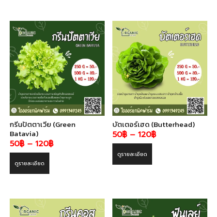
through
through
120฿
120฿
กรีนปัตตาเวีย (Green
บัตเตอร์เฮด (Butterhead)
Batavia)
Price
50
฿
–
120
฿
Price
50
฿
–
120
฿
range:
range:
ดูรายละเอียด
50฿
ดูรายละเอียด
50฿
through
through
120฿
120฿