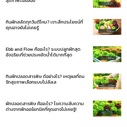
สุขภาพต้องลอง
กินผักสลัดทุกวันดีไหม? เจาะลึกประโยชน์ที่
คุณอาจยังไม่เคยรู้
Ebb and Flow คืออะไร? ระบบปลูกผักสุด
อัจฉริยะที่ช่วยประหยัดน้ำได้มากที่สุด
กินผักปลอดสารพิษ ดีอย่างไร? เหตุผลที่คน
รักสุขภาพเลือกแบบไม่ลังเล
ผักปลอดสารพิษ คืออะไร? ไขความลับความ
ต่างจากผักออร์แกนิคที่คุณอาจไม่เคยรู้!