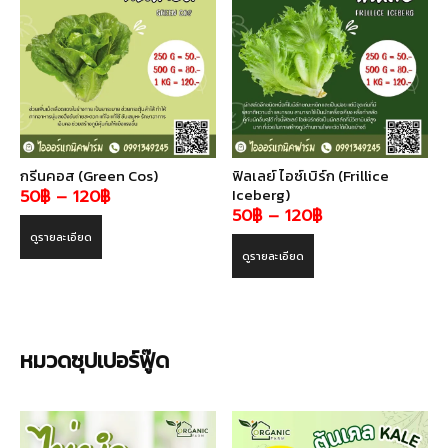
กรีนคอส (Green Cos)
ฟิลเลย์ ไอซ์เบิร์ก (Frillice
Iceberg)
Price
50
฿
–
120
฿
Price
50
฿
–
120
฿
range:
range:
ดูรายละเอียด
50฿
ดูรายละเอียด
50฿
through
through
120฿
120฿
หมวด
ซุปเปอร์ฟู๊ด