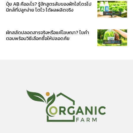
ปุ๋ย AB คืออะไร? รู้จักสูตรลับของผักไฮโดรโป
นิกส์ที่ปลูกง่าย โตไว ได้ผลผลิตจริง
ผักสลัดปลอดสารจริงหรือแค่โฆษณา? ไขคำ
ตอบพร้อมวิธีเลือกซื้อให้ปลอดภัย