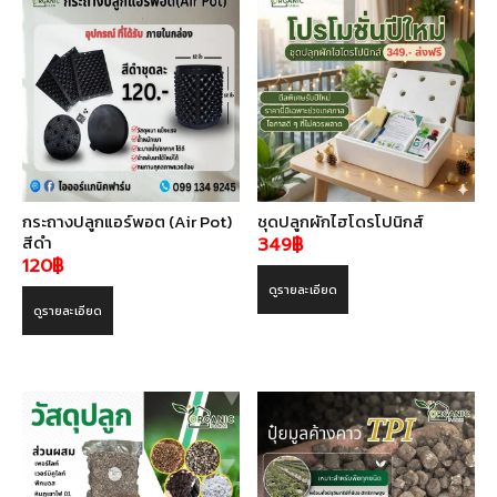
กระถางปลูกแอร์พอต (Air Pot)
ชุดปลูกผักไฮโดรโปนิกส์
สีดำ
349
฿
120
฿
ดูรายละเอียด
ดูรายละเอียด