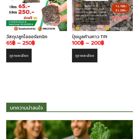
วัสดุปลูกไอออร์แกนิค
ปุ๋ยมูลค้างคาว TPI
Price
Price
65
฿
–
250
฿
100
฿
–
200
฿
range:
range:
ดูรายละเอียด
ดูรายละเอียด
65฿
100฿
through
through
250฿
200฿
บทความน่าสนใจ