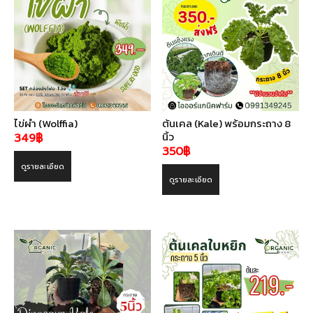
ไข่ผำ (Wolffia)
ต้นเคล (Kale) พร้อมกระถาง 8
นิ้ว
349
฿
350
฿
ดูรายละเอียด
ดูรายละเอียด