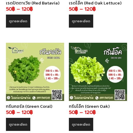
เรดปัตตาเวีย (Red Batavia)
เรดโอ๊ค (Red Oak Lettuce)
Price
Price
50
฿
–
120
฿
50
฿
–
120
฿
range:
range:
ดูรายละเอียด
ดูรายละเอียด
50฿
50฿
through
through
120฿
120฿
กรีนคอรัล (Green Coral)
กรีนโอ๊ค (Green Oak)
Price
Price
50
฿
–
120
฿
50
฿
–
120
฿
range:
range:
ดูรายละเอียด
ดูรายละเอียด
50฿
50฿