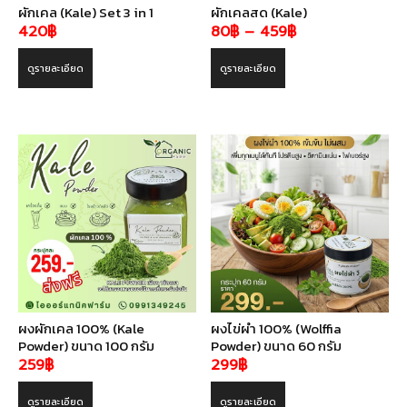
ผักเคล (Kale) Set 3 in 1
ผักเคลสด (Kale)
Price
420
฿
80
฿
–
459
฿
range:
ดูรายละเอียด
ดูรายละเอียด
80฿
through
459฿
ผงผักเคล 100% (Kale
ผงไข่ผำ 100% (Wolffia
Powder) ขนาด 100 กรัม
Powder) ขนาด 60 กรัม
259
฿
299
฿
ดูรายละเอียด
ดูรายละเอียด