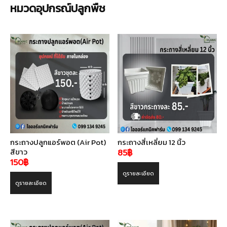
หมวดอุปกรณ์ปลูกพืช
กระถางปลูกแอร์พอต (Air Pot)
กระถางสี่เหลี่ยม 12 นิ้ว
สีขาว
85
฿
150
฿
ดูรายละเอียด
ดูรายละเอียด