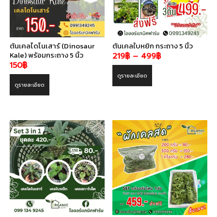
ต้นเคลไดโนเสาร์ (Dinosaur
ต้นเคลใบหยิก กระถาง 5 นิ้ว
Kale) พร้อมกระถาง 5 นิ้ว
Price
219
฿
–
499
฿
150
฿
range:
ดูรายละเอียด
219฿
ดูรายละเอียด
through
499฿