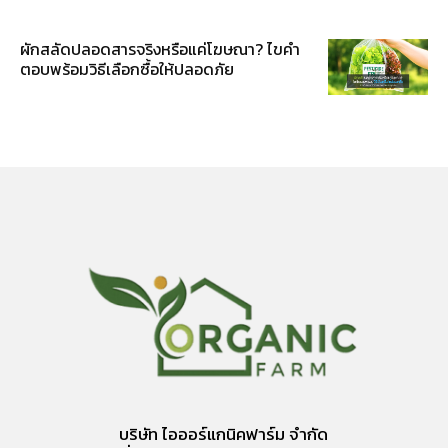
ผักสลัดปลอดสารจริงหรือแค่โฆษณา? ไขคำ
ตอบพร้อมวิธีเลือกซื้อให้ปลอดภัย
บริษัท ไอออร์แกนิคฟาร์ม จำกัด