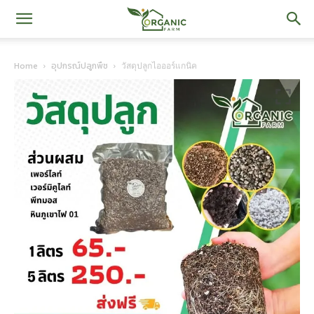
iOrganic
Home
อุปกรณ์ปลูกพืช
วัสดุปลูกไอออร์แกนิค
Farm