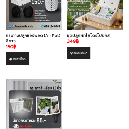
กระถางปลูกแอร์พอต (Air Pot)
ชุดปลูกผักไฮโดรโปนิกส์
สีขาว
349
฿
150
฿
ดูรายละเอียด
ดูรายละเอียด