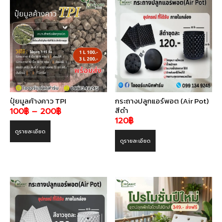
ปุ๋ยมูลค้างคาว TPI
กระถางปลูกแอร์พอต (Air Pot)
สีดำ
Price
100
฿
–
200
฿
120
฿
range:
ดูรายละเอียด
100฿
ดูรายละเอียด
through
200฿