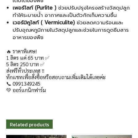
เติบโตของพืช
เพอร์ไลท์ (Purlite )
ช่วยปรับปรุงโครงสร้างวัสดุปลูก
ทำให้ระบายน้ำ อากาศและเป็นตัวกักเก็บความชื้น
เวอร์มิคูไลท์ ( Vermiculite)
ช่วยลดความร้อนและ
ปรับอุณหภูมิภายในวัสดุปลูกและช่วยในการดูดซึมสาร
อาหารของพืช
​🔥 ราคาพิเศษ!
​1 ลิตร แค่ 65 บาท ✅️
​5 ลิตร 250 บาท ✅️
​ส่งฟรีทั่วประเทศ ‼️
​ทักแชทเพื่อสั่งซื้อหรือสอบถามเพิ่มเติมได้เลยค่ะ
📞 0991349245
💚 ออร์แกนิกฟาร์ม
Related products