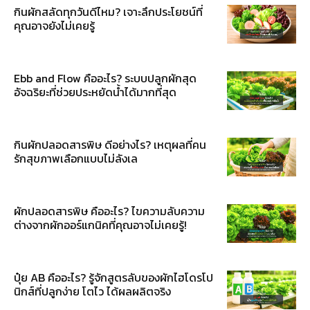
กินผักสลัดทุกวันดีไหม? เจาะลึกประโยชน์ที่
คุณอาจยังไม่เคยรู้
Ebb and Flow คืออะไร? ระบบปลูกผักสุด
อัจฉริยะที่ช่วยประหยัดน้ำได้มากที่สุด
กินผักปลอดสารพิษ ดีอย่างไร? เหตุผลที่คน
รักสุขภาพเลือกแบบไม่ลังเล
ผักปลอดสารพิษ คืออะไร? ไขความลับความ
ต่างจากผักออร์แกนิคที่คุณอาจไม่เคยรู้!
ปุ๋ย AB คืออะไร? รู้จักสูตรลับของผักไฮโดรโป
นิกส์ที่ปลูกง่าย โตไว ได้ผลผลิตจริง