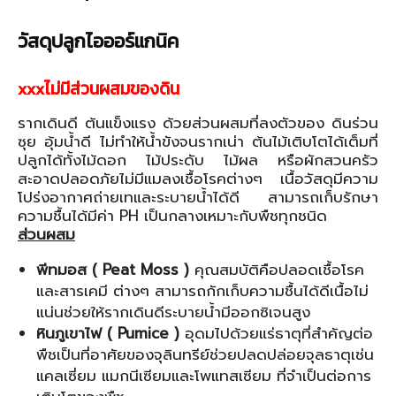
วัสดุปลูกไอออร์แกนิค
xxxไม่มีส่วนผสมของดิน
รากเดินดี ต้นแข็งแรง ด้วยส่วนผสมที่ลงตัวของ ดินร่วน
ซุย อุ้มน้ำดี ไม่ทำให้น้ำขังจนรากเน่า ต้นไม้เติบโตได้เต็มที่
ปลูกได้ทั้งไม้ดอก ไม้ประดับ ไม้ผล หรือผักสวนครัว
สะอาดปลอดภัยไม่มีแมลงเชื้อโรคต่างๆ เนื้อวัสดุมีความ
โปร่งอากาศถ่ายเทและระบายน้ำได้ดี สามารถเก็บรักษา
ความชื้นได้มีค่า PH เป็นกลางเหมาะกับพืชทุกชนิด
ส่วนผสม
พีทมอส ( Peat Moss )
คุณสมบัติคือปลอดเชื้อโรค
และสารเคมี ต่างๆ สามารถกักเก็บความชื้นได้ดีเนื้อไม่
แน่นช่วยให้รากเดินดีระบายน้ำมีออกซิเจนสูง
หินภูเขาไฟ ( Pumice )
อุดมไปด้วยแร่ธาตุที่สำคัญต่อ
พืชเป็นที่อาศัยของจุลินทรีย์ช่วยปลดปล่อยจุลธาตุเช่น
แคลเซี่ยม แมกนีเซียมและโพแทสเซียม ที่จำเป็นต่อการ