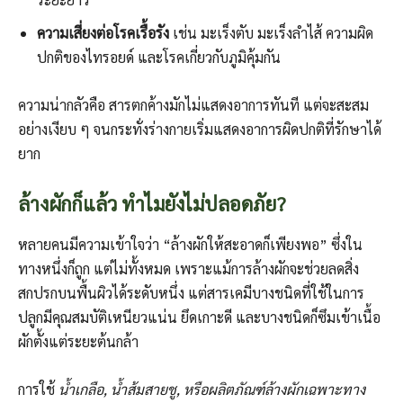
ความเสี่ยงต่อโรคเรื้อรัง
เช่น มะเร็งตับ มะเร็งลำไส้ ความผิด
ปกติของไทรอยด์ และโรคเกี่ยวกับภูมิคุ้มกัน
ความน่ากลัวคือ สารตกค้างมักไม่แสดงอาการทันที แต่จะสะสม
อย่างเงียบ ๆ จนกระทั่งร่างกายเริ่มแสดงอาการผิดปกติที่รักษาได้
ยาก
ล้างผักก็แล้ว ทำไมยังไม่ปลอดภัย?
หลายคนมีความเข้าใจว่า “ล้างผักให้สะอาดก็เพียงพอ” ซึ่งใน
ทางหนึ่งก็ถูก แต่ไม่ทั้งหมด เพราะแม้การล้างผักจะช่วยลดสิ่ง
สกปรกบนพื้นผิวได้ระดับหนึ่ง แต่สารเคมีบางชนิดที่ใช้ในการ
ปลูกมีคุณสมบัติเหนียวแน่น ยึดเกาะดี และบางชนิดก็ซึมเข้าเนื้อ
ผักตั้งแต่ระยะต้นกล้า
การใช้
น้ำเกลือ, น้ำส้มสายชู, หรือผลิตภัณฑ์ล้างผักเฉพาะทาง