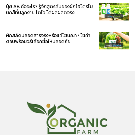
ปุ๋ย AB คืออะไร? รู้จักสูตรลับของผักไฮโดรโป
นิกส์ที่ปลูกง่าย โตไว ได้ผลผลิตจริง
ผักสลัดปลอดสารจริงหรือแค่โฆษณา? ไขคำ
ตอบพร้อมวิธีเลือกซื้อให้ปลอดภัย