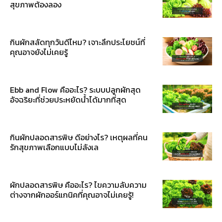
สุขภาพต้องลอง
กินผักสลัดทุกวันดีไหม? เจาะลึกประโยชน์ที่
คุณอาจยังไม่เคยรู้
Ebb and Flow คืออะไร? ระบบปลูกผักสุด
อัจฉริยะที่ช่วยประหยัดน้ำได้มากที่สุด
กินผักปลอดสารพิษ ดีอย่างไร? เหตุผลที่คน
รักสุขภาพเลือกแบบไม่ลังเล
ผักปลอดสารพิษ คืออะไร? ไขความลับความ
ต่างจากผักออร์แกนิคที่คุณอาจไม่เคยรู้!