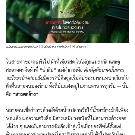
เมื่อความเขียวสดของผักไม่ใช่สิ่งที่เราควรเชื่อโดยไม่ตั้งคำถาม
ในสายตาของคนทั่วไป ผักที่เขียวสด ใบไม่ถูกแมลงกัด และดู
สะอาดตาคือผักที่ “น่ากิน” แต่คำถามคือ
ผักที่ดูดีขนาดนั้นผ่าน
อะไรมาบ้างก่อนถึงมือเรา?
นี่คือจุดเริ่มต้นของบทสนทนาเกี่ยวกับ
สิ่งที่หลายคนมองข้าม ทั้งที่มันแฝงอยู่ในจานอาหารทุกวัน — นั่น
คือ “
สารตกค้าง
”
หลายคนเชื่อว่าการล้างผักด้วยน้ำเปล่าหรือใช้น้ำยาล้างผักก็เพียง
พอแล้ว แต่ความจริงคือ มีสารเคมีบางชนิดที่ไม่สามารถล้างออก
ได้ง่าย ๆ และมันสามารถซึมลึกเข้าสู่เนื้อเยื่อของพืชได้ตั้งแต่
ต้นทางของการเพาะปลูก ยิ่งเรารับสารเหล่านี้เข้าไปทุกวันโดย