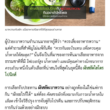
เบาหวานกับผัก: เมื่ออาหารคือยาที่ดีที่สุดของร่างกาย
ผู้ป่วยเบาหวานจำนวนมากอาจรู้ดีว่า “ควรเลี่ยงอาหารหวาน”
แต่คำถามที่สำคัญไม่แพ้กันคือ
“ควรกินอะไรแทน เพื่อควบคุม
น้ำตาลให้สมดุล?”
นั่นจึงเป็นที่มาของการหันมาเลือกอาหารจาก
ธรรมชาติที่มี
ไฟเบอร์สูง น้ำตาลต่ำ และมีคุณค่าทางโภชนาการ
ครบถ้วน
หนึ่งในตัวเลือกที่น่าสนใจที่สุดในยุคนี้คือ
ผักสลัดไฮโดร
โปนิกส์
การเลือกรับประทาน
ผักสลัดเบาหวาน
อย่างถูกต้องไม่ใช่แค่การ
กิน “ผักอะไรก็ได้” แต่ต้อง
คัดสรรผักที่เหมาะกับภาวะน้ำตาลใน
เลือด
เข้าใจวิธีปรุง การจับคู่กับโปรตีน และการปรับพฤติกรรม
การกินร่วมด้วยอย่างมีระบบ