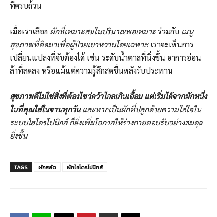
ที่ครบถ้วน
เมื่อเราเลือก
ผักที่เหมาะสมในปริมาณพอเหมาะ
ร่วมกับ
เมนู
สุขภาพที่คิดมาเพื่อผู้ป่วยเบาหวานโดยเฉพาะ
เราจะเห็นการ
เปลี่ยนแปลงที่จับต้องได้ เช่น ระดับน้ำตาลที่นิ่งขึ้น อาการอ่อน
ล้าที่ลดลง หรือแม้แต่ความรู้สึกสดชื่นหลังรับประทาน
สุขภาพดีไม่ใช่สิ่งที่ต้องไขว่คว้าไกลเกินเอื้อม แต่เริ่มได้จากผักหนึ่ง
ใบที่คุณใส่ในจานทุกวัน
และหากเป็นผักที่ปลูกด้วยความใส่ใจใน
ระบบไฮโดรโปนิกส์ ก็ยิ่งเพิ่มโอกาสให้ร่างกายตอบรับอย่างสมดุล
ยิ่งขึ้น
TAGS
ผักสลัด
ผักไฮโดรโปนิกส์