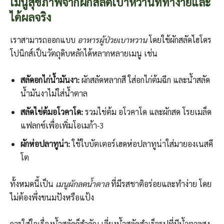
เมนูสุขภาพจากผักสลัดเบาหวานที่ทำง่ายและ
ได้ผลจริง
เราสามารถออกแบบ
อาหารผู้ป่วยเบาหวาน
โดยใช้ผักสลัดไฮโดร
โปนิกส์เป็นวัตถุดิบหลักได้หลากหลายเมนู เช่น
สลัดอกไก่น้ำมันงา:
ผักสลัดหลากสี ใส่อกไก่ต้มฉีก และน้ำสลัด
น้ำมันงาไม่ใส่น้ำตาล
สลัดไข่ต้มอโวคาโด:
รวมไข่ต้ม อโวคาโด และผักสด โรยเมล็ด
แฟลกซ์เพื่อเพิ่มโอเมก้า-3
ผักห่อปลาทูน่า:
ใช้ใบบัตเตอร์เฮดห่อปลาทูน่าใส่มายองเนสคี
โต
ทั้งหมดนี้เป็น
เมนูผักลดน้ำตาล
ที่มีรสชาติอร่อยและทำง่าย โดย
ไม่ต้องพึ่งขนมปังหรือแป้ง
การใส่ใจเรื่องน้ำสลัดก็สำคัญ เลี่ยงน้ำสลัดสำเร็จรูปที่มีน้ำตาลสูง