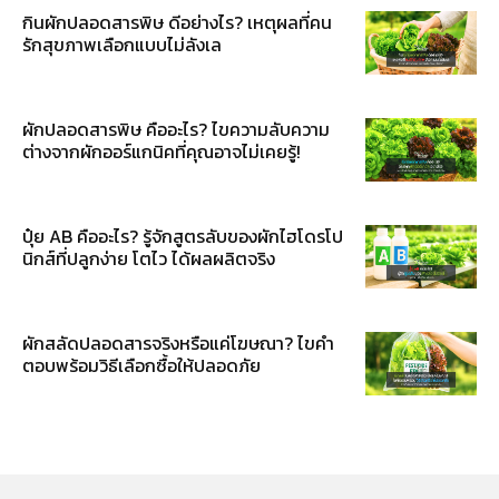
กินผักปลอดสารพิษ ดีอย่างไร? เหตุผลที่คน
รักสุขภาพเลือกแบบไม่ลังเล
ผักปลอดสารพิษ คืออะไร? ไขความลับความ
ต่างจากผักออร์แกนิคที่คุณอาจไม่เคยรู้!
ปุ๋ย AB คืออะไร? รู้จักสูตรลับของผักไฮโดรโป
นิกส์ที่ปลูกง่าย โตไว ได้ผลผลิตจริง
ผักสลัดปลอดสารจริงหรือแค่โฆษณา? ไขคำ
ตอบพร้อมวิธีเลือกซื้อให้ปลอดภัย