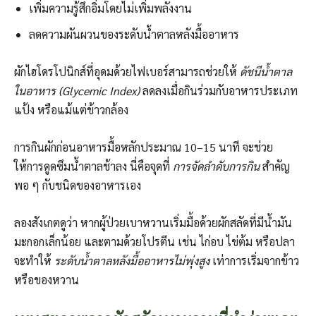
เพิ่มความรู้สึกอิ่มโดยไม่เพิ่มพลังงาน
ลดความผันผวนของระดับน้ำตาลหลังมื้ออาหาร
ผักไฮโดรโปนิกส์ที่อุดมด้วยไฟเบอร์สามารถช่วยให้
ดัชนีน้ำตาล
ในอาหาร (Glycemic Index)
ลดลงเมื่อกินร่วมกับอาหารประเภท
แป้ง หรือแม้แต่ข้าวกล้อง
การกินผักก่อนอาหารมื้อหลักประมาณ 10–15 นาที จะช่วย
ให้การดูดซึมน้ำตาลช้าลง นี่คือจุดที่
การจัดลำดับการกิน
สำคัญ
พอ ๆ กับชนิดของอาหารเอง
ลองสังเกตดูว่า หากผู้ป่วยเบาหวานเริ่มมื้อด้วยผักสลัดที่มีน้ำมัน
มะกอกเล็กน้อย และตามด้วยโปรตีน เช่น ไก่อบ ไข่ต้ม หรือปลา
จะทำให้
ระดับน้ำตาลหลังมื้ออาหารไม่พุ่งสูง
เท่าการเริ่มจากข้าว
หรือของหวาน