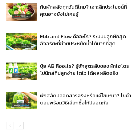
กินผักสลัดทุกวันดีไหม? เจาะลึกประโยชน์ที่
คุณอาจยังไม่เคยรู้
Ebb and Flow คืออะไร? ระบบปลูกผักสุด
อัจฉริยะที่ช่วยประหยัดน้ำได้มากที่สุด
ปุ๋ย AB คืออะไร? รู้จักสูตรลับของผักไฮโดร
โปนิกส์ที่ปลูกง่าย โตไว ได้ผลผลิตจริง
ผักสลัดปลอดสารจริงหรือแค่โฆษณา? ไขคำ
ตอบพร้อมวิธีเลือกซื้อให้ปลอดภัย