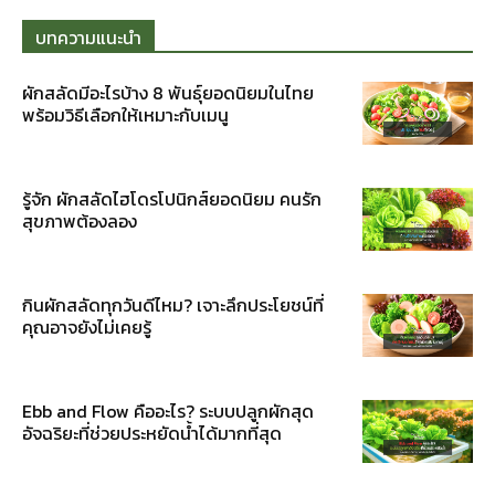
บทความแนะนำ
ผักสลัดมีอะไรบ้าง 8 พันธุ์ยอดนิยมในไทย
พร้อมวิธีเลือกให้เหมาะกับเมนู
รู้จัก ผักสลัดไฮโดรโปนิกส์ยอดนิยม คนรัก
สุขภาพต้องลอง
กินผักสลัดทุกวันดีไหม? เจาะลึกประโยชน์ที่
คุณอาจยังไม่เคยรู้
Ebb and Flow คืออะไร? ระบบปลูกผักสุด
อัจฉริยะที่ช่วยประหยัดน้ำได้มากที่สุด